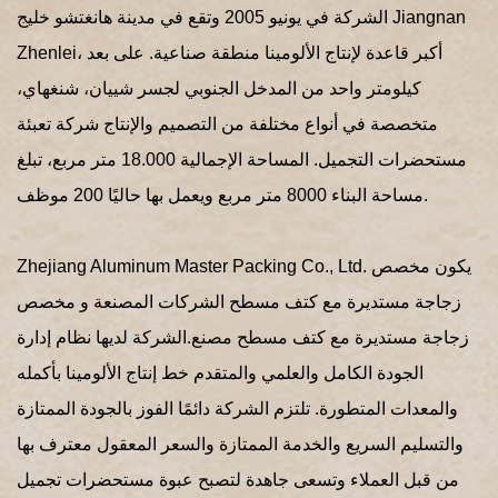
الشركة في يونيو 2005 وتقع في مدينة هانغتشو خليج Jiangnan
Zhenlei، أكبر قاعدة لإنتاج الألومينا منطقة صناعية. على بعد
كيلومتر واحد من المدخل الجنوبي لجسر شييان، شنغهاي،
متخصصة في أنواع مختلفة من التصميم والإنتاج شركة تعبئة
مستحضرات التجميل. المساحة الإجمالية 18.000 متر مربع، تبلغ
مساحة البناء 8000 متر مربع ويعمل بها حاليًا 200 موظف.
Zhejiang Aluminum Master Packing Co., Ltd. يكون
مخصص
زجاجة مستديرة مع كتف مسطح الشركات المصنعة
و
مخصص
زجاجة مستديرة مع كتف مسطح مصنع
.الشركة لديها نظام إدارة
الجودة الكامل والعلمي والمتقدم خط إنتاج الألومينا بأكمله
والمعدات المتطورة. تلتزم الشركة دائمًا الفوز بالجودة الممتازة
والتسليم السريع والخدمة الممتازة والسعر المعقول معترف بها
من قبل العملاء وتسعى جاهدة لتصبح عبوة مستحضرات تجميل