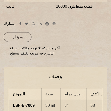
10000 قطعة/نمط/لون
قالب
يشارك:
سؤال
آخر مشاركة :لا توجد مقالات سابقة
التاليزجاجة مربعة بكتف مسطح
وصف
ارتفاع الكتف
وزن جرام
سعة
النموذج
LSF-E-7009
30 ml
34
58