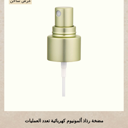
عرض ساخن
سول ألومنيوم كهروكيميائية
مضخة رذاذ 