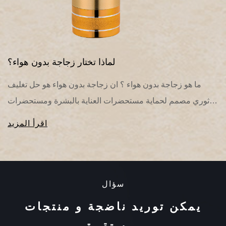
يار زجاجة كريم مستحضرات التجميل الفارغة؟
الدليل النهائي للتعبئة والتغليف الكمال في صناعة التجميل شديدة
سية، يتم تحديد نجاح المنتج قبل وقت طويل من تجربة
ثوري مصمم ل
المستهلك للتركيبة الموجودة بداخله. ال...
اقرأ المزيد
سؤال
يمكن توريد ناضجة و منتجات