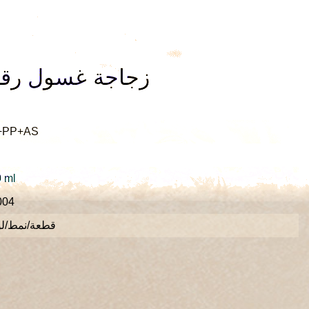
زجاجة غسول رقع
الأكريليك ++AS
0 ml
004
10000 قطعة/نمط/