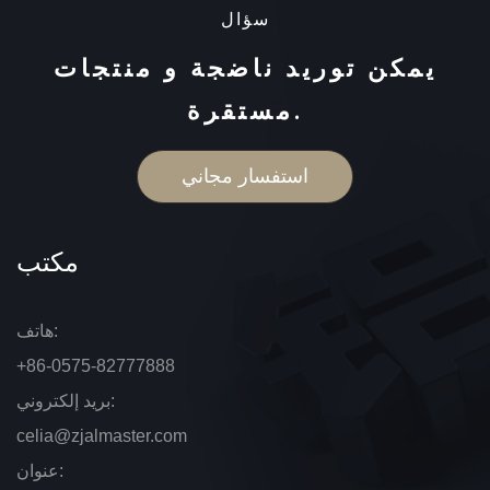
سؤال
يمكن توريد ناضجة و منتجات
مستقرة.
استفسار مجاني
مكتب
هاتف:
+86-0575-82777888
بريد إلكتروني:
celia@zjalmaster.com
عنوان: